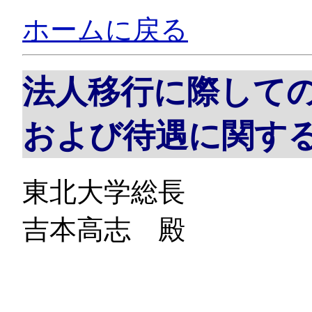
ホームに戻る
法人移行に際して
および待遇に関す
東北大学総長
吉本高志 殿