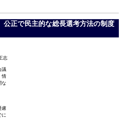
、公正で民主的な総長選考方法の制度
正志
会議
、情
問な
」
憂慮
でに