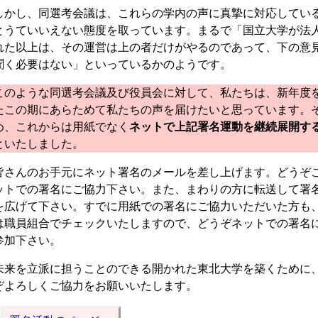
かし、同選考会議は、これらの学内の声に真摯に対応してい
とうていいえない態度を取っています。まるで「国立大学が法
れた以上は、その運営は上の者だけがやるのであって、下の意
聞く必要はない」といっているかのようです。
のような同選考会議及び役員会に対して、私たちは、新年度
たこの期にあらためて私たちの声を届けたいと思っています。
め、これからは用紙でなく
ネットで上記署名運動を継続展開す
といたしました。
さんのお手元にネット署名のメールを差し上げます。どうぞ
ットでの署名にご協力下さい。また、まわりの方に転送して署
を広げて下さい。すでに用紙での署名にご協力いただいた方も
は職員組合でチェックいたしますので、どうぞネットでの署名
参加下さい。
来を立派に担うことのできる開かれた東北大学を築くために
ぞよろしくご協力をお願いいたします。