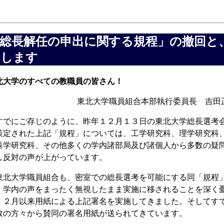
総長解任の申出に関する規程」の撤回と
いします
北大学のすべての教職員の皆さん！
東北大学職員組合本部執行委員長 吉田
でにご存じのように、昨年１２月１３日の東北大学総長選考
策定された上記「規程」については、工学研究科、理学研究科
科学研究科、その他多くの学内諸部局及び諸個人から多数の疑
し反対の声が上がっています。
北大学職員組合も、密室での総長選考を可能にする同「規程
、学内の声をまったく無視したまま実施に移されることを深く
、２月以来用紙による上記署名を実施してきました。そしてす
数の方々から賛同の署名用紙が送られてきています。