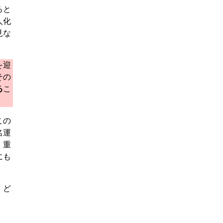
ると
人化
見な
を迎
その
る
こ
この
名運
、重
にも
、ど