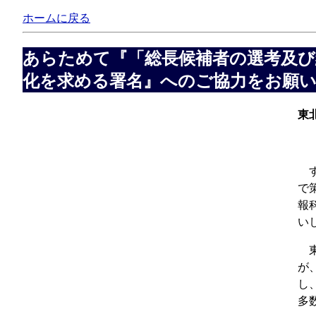
ホームに戻る
あらためて『「総長候補者の選考及び
化を求める署名』へのご協力をお願
東
す
で
報
い
東
が
し
多