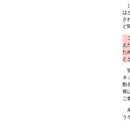
し
は
さ
ど
こ
え
た
と
皆
ネ
動
複
ご
未
う