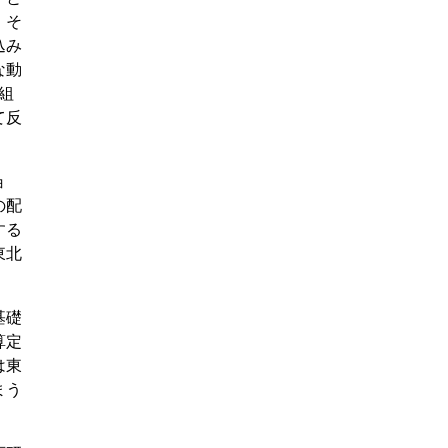
。そ
込み
な動
組
て反
ョ
の配
する
東北
基礎
算定
は東
まう