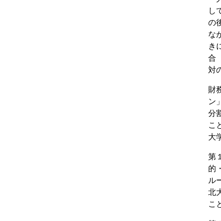
し
の
な
き
合
対
財
ン
分
こ
大
第
的
ル
北
こ