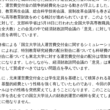
て、運営費交付金の競争的経費化をはかる動きが浮上しました
後、教育再生会議、総合科学技術会議、規制改革会議等も巻き
がら高等教育財政をめぐる検討が進められています。このよう
に対して、文部科学省は5月18日に行われた全国大学高専教職員
（全大教）との会見の中で経済財政諮問会議の「意見」に対し
の意を表明しています。
務省による「国立大学法人運営費交付金に関するシミュレーシ
」によれば、特別教育研究経費の配分割合に基づいても科研費
割合に基づいても東北大学に対する運営費交付金の配分は増加
とになります。しかしながら、経済財政諮問会議の「意見」は
学として賛成すべきではない問題点を孕んでいます。
１に，元来運営費交付金とは学生定員を基礎として積算される
・基盤的経費という性格を強く有していたものであり、今回の
ールはその性格を突然変えてしまうことになります。このこと
大学を含む全ての国立大学法人の財政的運営の根幹を変えてし
とに他なりません。