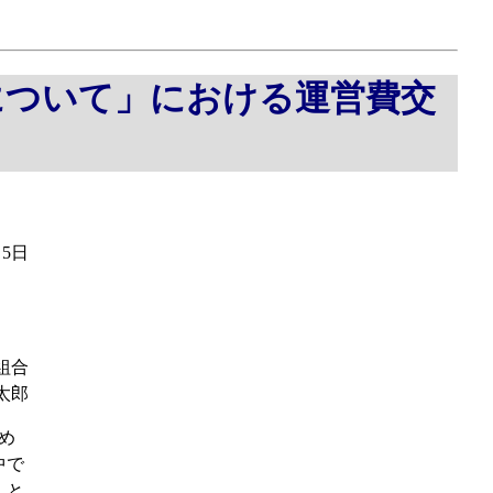
について」における運営費交
月5日
組合
太郎
め
中で
」と