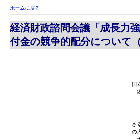
ホームに戻る
経済財政諮問会議「成長力
付金の競争的配分について
国
総
さ
の
「