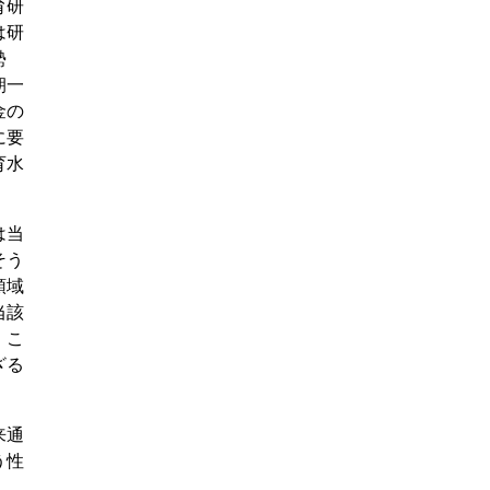
育研
は研
勢
朝一
金の
に要
育水
は当
そう
領域
当該
、こ
ざる
来通
う性