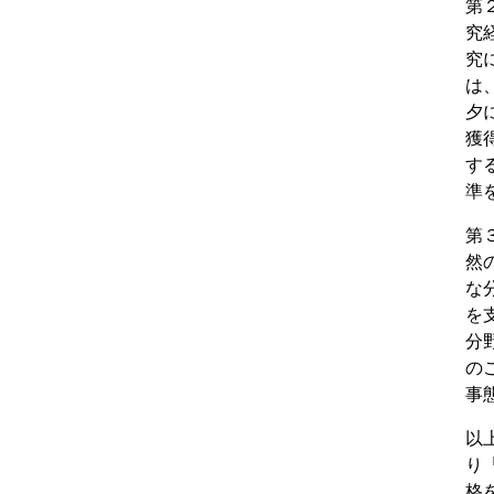
第
究
究
は
夕
獲
す
準
第
然
な
を
分
の
事
以
り
格