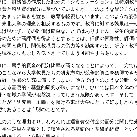
２に、財務省の作成した配分の「シミュレーション」は特別教
経費と科研費の配分に基づいていますが、このような配分方法
にあまりに重きを置き、教育を軽視しています。このような姿
、東北大学の理念と相反するものです。教育に対する効果は一
には現れず、その評価は簡単なことではありません。競争的資
得のために高評価を得ようとすることは、評価の困難性、評価
る時間と費用、関係教職員らの労力等を勘案すれば、研究・教
を現在よりもむしろ低下させてしまう可能性すらあります。
３に、競争的資金の配分比率が高くなることによって、一方で
のことながら大学教員たちの研究志向が競争的資金を獲得でき
分野・領域の研究に偏ってしまい、他方ではそのような分野・
支える基礎的・基盤的研究が疎かになり、ひいては日本全体の
野・領域の学問が地盤沈下してしまう危険があります。そして
ことが「研究第一主義」を掲げる東北大学にとって好ましから
態であることは自明のことです。
上のような理由より、われわれは運営費交付金の配分に関し従
「学生定員を基礎として積算される基礎的・基盤的経費」とい
を維持することを強く望みます。