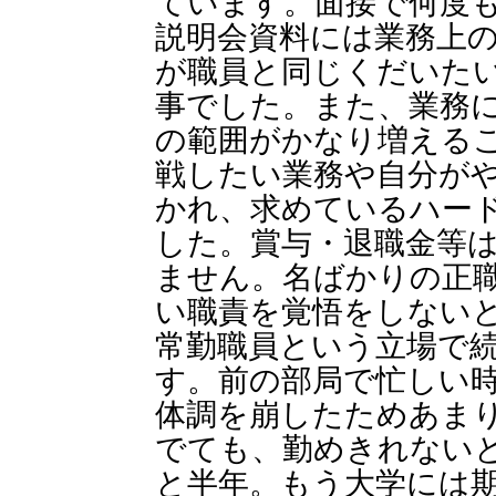
ています。面接で何度
説明会資料には業務上
が職員と同じくだいた
事でした。また、業務
の範囲がかなり増える
戦したい業務や自分が
かれ、求めているハー
した。賞与・退職金等
ません。名ばかりの正
い職責を覚悟をしない
常勤職員という立場で
す。前の部局で忙しい時
体調を崩したためあま
でても、勤めきれない
と半年。もう大学には