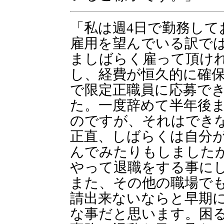
「私は週4日で勤務して
雇用を望んでいる訳で
ましばらく雇って頂け
し、経費が恒久的に確
で限定正職員に応募で
た。一度辞めて半年後
のですが、それはでき
正直、しばらくは自分
んでみたりもしました
やって退職をする事に
また、その他の職場で
請出来ないならと早期
な事だと思います。困