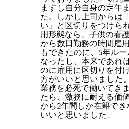
ますし自分自身の定年
た。しかし上司からは「
い」と区切りをつけら
用形態なら、子供の看
から数日勤務の時間雇
もできたのに、5年ル
なったし、本来であれ
のに雇用に区切りを付
方がいいと思いました
業務を必死で働いてき
たら、激務に耐える価
から2年間しか在籍で
いいと思いました。」