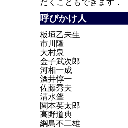
だくこともできます．
呼びかけ人
板垣乙未生
市川隆
大村泉
金子武次郎
河相一成
酒井惇一
佐藤秀夫
清水肇
関本英太郎
高野道典
綱島不二雄