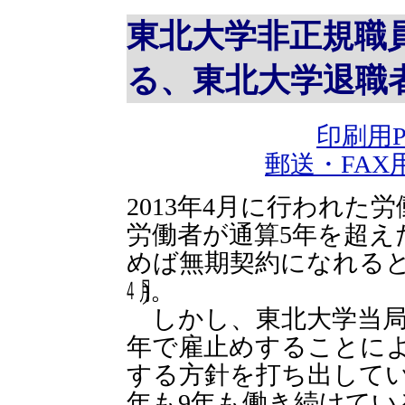
東北大学非正規職
る、東北大学退職
印刷用
郵送・FA
2013年4月に行われた
労働者が通算5年を超え
めば無期契約になれるとさ
㋃)。
しかし、東北大学当局
年で雇止めすることに
する方針を打ち出してい
年も9年も働き続けてい