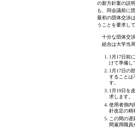
の新方針案の説明
も、同会議前に
最初の団体交渉は
うことを要求し
十分な団体交渉
組合は大学当局
1月17日前
けて準備し
1月17日
することは
す。
1月19日
求します。
使用者側内
針改定の精
この間の遅
間雇用職員