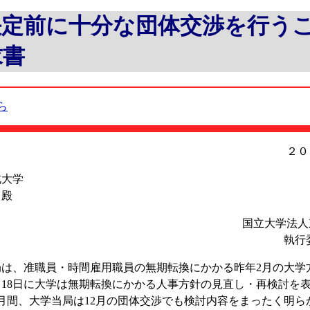
決定前に十分な団体交渉を行う
求書
ら
２０
北大学
 殿
国立大学法人
執行
は、准職員・時間雇用職員の無期転換にかかる昨年2月の大学
月18日に大学は無期転換にかかる人事方針の見直し・再検討を
月間、大学当局は12月の団体交渉でも検討内容をまったく明ら