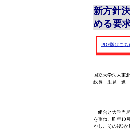
新方針
める要
PDF版はこち
国立大学法人東
総長 里見 進
組合と大学当局
を重ね、昨年10
かし、その後3か