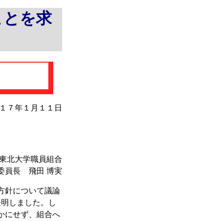
ことを求
１７年１月１１日
東北大学職員組合
委員長 飛田 博実
方針について議論
表明しました。し
かにせず、組合へ