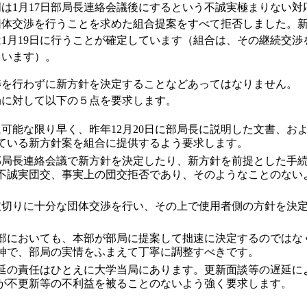
は1月17日部局長連絡会議後にするという不誠実極まりない対
団体交渉を行うことを求めた組合提案をすべて拒否しました。
1月19日に行うことが確定しています（組合は、その継続交渉を
ています）。
を行わずに新方針を決定することなどあってはなりません。
に対して以下の５点を要求します。
に可能な限り早く、昨年12月20日に部局長に説明した文書、およ
ている新方針案を組合に提供するよう要求します。
の部局長連絡会議で新方針を決定したり、新方針を前提とした手
不誠実団交、事実上の団交拒否であり、そのようなことのない
を皮切りに十分な団体交渉を行い、その上で使用者側の方針を決
部においても、本部が部局に提案して拙速に決定するのではな
神で、部局の実情をふまえて丁寧に調整すべきです。
延の責任はひとえに大学当局にあります。更新面談等の遅延に
が不更新等の不利益を被ることのないよう強く要求します。