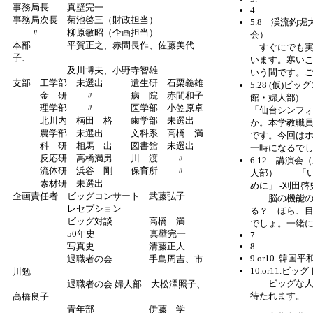
事務局長 真壁完一
4.
事務局次長 菊池啓三（財政担当）
5.8 渓流釣
〃 柳原敏昭（企画担当）
会）
本部 平賀正之、赤間長作、佐藤美代
すぐにでも実
子、
います。寒い
及川博夫、小野寺智雄
いう間です。
支部 工学部 未選出 遺生研 石栗義雄
5.28 (仮)
金 研 〃 病 院 赤間和子
館・婦人部)
理学部 〃 医学部 小笠原卓
「仙台シンフ
北川内 楠田 格 歯学部 未選出
か。本学教職
農学部 未選出 文科系 高橋 満
です。今回は
科 研 相馬 出 図書館 未選出
一時になるで
反応研 高橋満男 川 渡 〃
6.12 講演
流体研 浜谷 剛 保育所 〃
人部） 「い
素材研 未選出
めに」 -刈田啓
企画責任者 ビッグコンサート 武藤弘子
脳の機能の衰
レセプション
る？ ほら、
ビッグ対談 高橋 満
でしょ。一緒
50年史 真壁完一
7.
8.
写真史 清藤正人
9.or10. 
退職者の会 手島周吉、市
10.or11.ビ
川勉
ビッグな人と
退職者の会 婦人部 大松澤照子、
待たれます。
高橋良子
青年部 伊藤 学