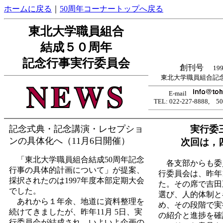
ホームに戻る
｜
50周年コーナートップへ戻る
東北大学職員組合
結成５０周年
記念行事実行委員会
創刊号
19
東北大学職員組合記
E-mail
TEL: 022-227-8888, 
記念式典・記念講演・レセプショ
実行委
ンの具体化へ（11月6日開催）
次回は，
「東北大学職員組合結成50周年記念
各支部からも委
行事の具体的計画について」が提案、
行委員会は、昨年
採択されたのは1997年度本部定期大会
た。その席で吉田
でした。
選び、人的体制と
あれから１年余、地道に資料整理を
め、その段階で実
続けてきましたが、昨年11月 5日、実
の紹介と進捗を確
行委員会が結成され、いよいよ企画の