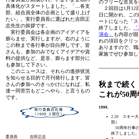
のフリーな意見を
具体化がスタートしました。「…各支
２回目は1月12
部、組合員全体の企画として盛り上げ
日に開かれ、この
たい」。実行委員長に選ばれた吉田正
ートになった「ス
志先生の挨拶です。
終了しました。
「
実行委員会は各企画のアイデイアを
演会」
も内容が固
膨らませ、実行しますが、右のように
れの項目をクリッ
この秋まで各行事が目白押しです。皆
ありますので、職
さんも、参加のみでなくアイデアや資
家族でぜひ参加し
料の提供など、是非、膨らます部分に
も参加して下さい。
このニュースは、それらの進捗状況
を知らせる目的で月刊発行します。皆
秋まで続く
さんの参加へのきっかけになれば、私
達一同苦労もどこへやら、と言うもの
これが50
です。
1999.
2.20 スキ
部）
50周年行事
終了しました
委員長 吉田正志
3.