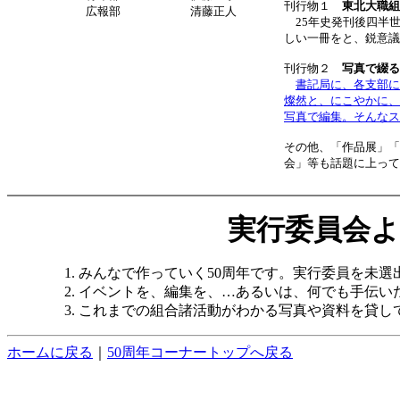
刊行物１
東北大職組
広報部 清藤正人
25年史発刊後四半世
しい一冊をと、鋭意議
刊行物２
写真で綴る
書記局に、各支部に
燦然と、にこやかに、
写真で編集。そんなス
その他、「作品展」「
会」等も話題に上って
実行委員会
みんなで作っていく50周年です。実行委員を未選
イベントを、編集を、…あるいは、何でも手伝い
これまでの組合諸活動がわかる写真や資料を貸し
ホームに戻る
｜
50周年コーナートップへ戻る