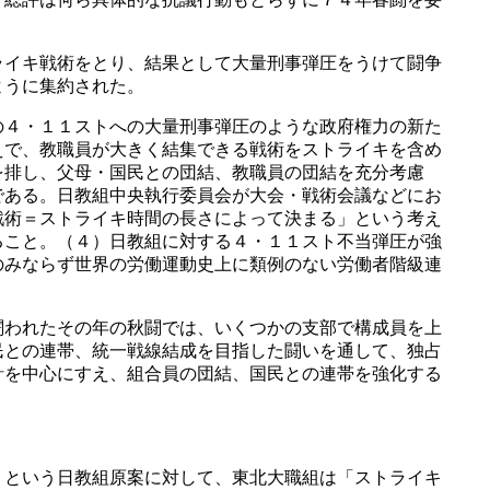
イキ戦術をとり、結果として大量刑事弾圧をうけて闘争
ように集約された。
４・１１ストへの大量刑事弾圧のような政府権力の新た
えで、教職員が大きく結集できる戦術をストライキを含め
を排し、父母・国民との団結、教職員の団結を充分考慮
である。日教組中央執行委員会が大会・戦術会議などにお
戦術＝ストライキ時間の長さによって決まる」という考え
ること。（４）日教組に対する４・１１スト不当弾圧が強
のみならず世界の労働運動史上に類例のない労働者階級連
われたその年の秋闘では、いくつかの支部で構成員を上
民との連帯、統一戦線結成を目指した闘いを通して、独占
針を中心にすえ、組合員の団結、国民との連帯を強化する
という日教組原案に対して、東北大職組は「ストライキ