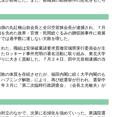
状況が頻発した。また、教職員の勤務条件の悪化をもたら
側の丸紅檜山前会長と全日空若狭会長が逮捕され、７月
相を含めた政界・官僚・民間総ぐるみの贈収賄事件に発展
けでは過半数に達しない大敗を喫した。
れた。職組は安保破棄諸要求貫徹宮城県実行委員会が主
またロッキード事件究明の署名活動に取り組み、東北大学
がりに大きく貢献した。７月２４日、田中元首相逮捕の当
敗の体質を存続させたが、福田内閣に続く大平内閣のも
「ハプニング解散」により、再び総選挙が行われ、選挙中
１年３月に「第二次臨時行政調査会」（会長土光敏夫）が
対立のなかで、次第に右傾化を強めていった。衆議院選