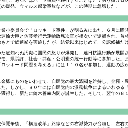
解雇し、あるいはパート職員へ移行することなどで切り抜ける
質の爆発、ウィルス感染事故などが、この時期に急増した。
業小委員会で「ロッキード事件」が明るみに出た。６月に贈賄
元運輸大臣と佐藤孝行元運輸政務次官が相次いで逮捕され、首
のもとで総選挙を実施したが、結党以来はじめて、公認候補だ
た底知れぬ汚職に国民の怒りが爆発し、連日抗議行動が展開さ
デモ、県労評、社会・共産・公明党の統一行動等に参加した。
「ロッキード問題を考える」には１１０名が参加し、運動の広
金脈にものをいわせて、自民党の最大派閥を維持し、金権・腐
した。しかし、８０年には自民党内の派閥抗争によるいわゆる
を獲得し、新たに鈴木善幸内閣が誕生した。そして、翌年の８
保闘争後、「構造改革」路線などの右派勢力が台頭し、左右の