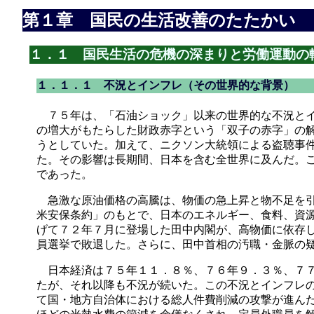
第１章 国民の生活改善のたたかい
１．１ 国民生活の危機の深まりと労働運動の
１．１．１ 不況とインフレ（その世界的な背景）
７５年は、「石油ショック」以来の世界的な不況とイ
の増大がもたらした財政赤字という「双子の赤字」の
うとしていた。加えて、ニクソン大統領による盗聴事
た。その影響は長期間、日本を含む全世界に及んだ。
であった。
急激な原油価格の高騰は、物価の急上昇と物不足を引
米安保条約」のもとで、日本のエネルギー、食料、資
げて７２年７月に登場した田中内閣が、高物価に依存
員選挙で敗退した。さらに、田中首相の汚職・金脈の
日本経済は７５年１１．８％、７６年９．３％、７７
たが、それ以降も不況が続いた。この不況とインフレ
て国・地方自治体における総人件費削減の攻撃が進ん