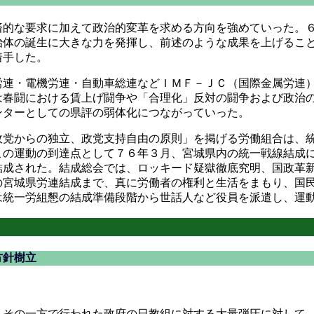
的な要求に加えて政治的変革を求める方向を強めていった。６
治体の誕生に大きな力を発揮し、前述のような成果を上げるこ
着手した。
連・電機労連・自動車総連などＩＭＦ－ＪＣ（国際金属労連）
は春闘における賃上げ闘争や「合理化」反対の闘争および政治
ンターとしての県評の弱体化につながっていった。
党からの独立、政党支持自由の原則」を掲げる労働組合は、統
この運動の到達点として７６年３月、宮城県内の統一戦線結成
結成された。結成総会では、ロッキード疑獄徹底究明、国政革
の宮城県労連結成まで、真に労働者の権利と生活をまもり、国
は統一労組懇の結成準備段階から世話人など役員を派遣し、運
方針樹立
その一方で行われた政府の日教組に対する大量弾圧に対して、