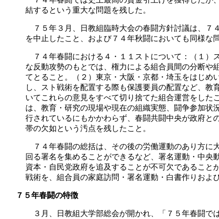
結するという重大な問題を残した。
７５年３月、日教組臨時大会の春闘方針討議は、７４
を中止したこと、および７４年秋闘においても同様な
７４年春闘における４・１１ストについて：（１）ス
な反動攻勢のもとでは、権力による組合員間の分断や
てとること。（２）東京・大阪・京都・埼玉をはじめ
し、スト戦術を配置する際も保護要員の配置など、教
いてこれらの意見をすべて切り捨てた組合運営をした
は、教育・研究の現場や現在の組織実態、闘争参加状
行されているにもかかわらず、春闘共闘中央が政府と
帯の欠如という汚点を残したこと。
７４年春闘の総括は、その後の労働運動のあり方に大
回る署名を集めることができるなど、署名運動・中央
資本・自民党政府を追及することが不可欠であること
戦術を、組合員の家庭訪問・署名運動・白書作りおよ
７５年春闘の特徴
３月、日教組大学部総会が開かれ、「７５年春闘では