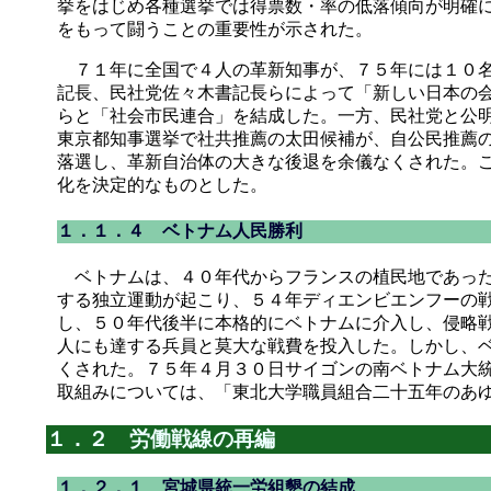
挙をはじめ各種選挙では得票数・率の低落傾向が明確
をもって闘うことの重要性が示された。
７１年に全国で４人の革新知事が、７５年には１０名
記長、民社党佐々木書記長らによって「新しい日本の
らと「社会市民連合」を結成した。一方、民社党と公
東京都知事選挙で社共推薦の太田候補が、自公民推薦
落選し、革新自治体の大きな後退を余儀なくされた。
化を決定的なものとした。
１．１．４ ベトナム人民勝利
ベトナムは、４０年代からフランスの植民地であった
する独立運動が起こり、５４年ディエンビエンフーの
し、５０年代後半に本格的にベトナムに介入し、侵略
人にも達する兵員と莫大な戦費を投入した。しかし、
くされた。７５年４月３０日サイゴンの南ベトナム大
取組みについては、「東北大学職員組合二十五年のあ
１．２ 労働戦線の再編
１．２．１ 宮城県統一労組懇の結成