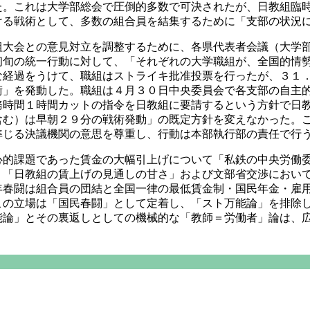
た。これは大学部総会で圧倒的多数で可決されたが、日教組臨
ける戦術として、多数の組合員を結集するために「支部の状況
大会との意見対立を調整するために、各県代表者会議（大学部
初旬の統一行動に対して、「それぞれの大学職組が、全国的情
な経過をうけて、職組はストライキ批准投票を行ったが、３１
術」を発動した。職組は４月３０日中央委員会で各支部の自主
務時間１時間カットの指令を日教組に要請するという方針で日
含む）は早朝２９分の戦術発動」の既定方針を変えなかった。
準じる決議機関の意思を尊重し、行動は本部執行部の責任で行
的課題であった賃金の大幅引上げについて「私鉄の中央労働委
、「日教組の賃上げの見通しの甘さ」および文部省交渉におい
年春闘は組合員の団結と全国一律の最低賃金制・国民年金・雇
この立場は「国民春闘」として定着し、「スト万能論」を排除
能論」とその裏返しとしての機械的な「教師＝労働者」論は、