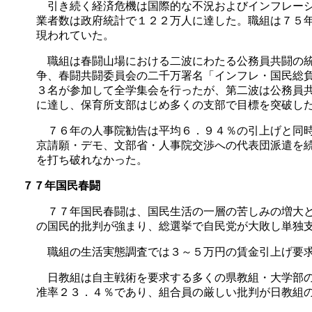
引き続く経済危機は国際的な不況およびインフレーシ
業者数は政府統計で１２２万人に達した。職組は７５
現われていた。
職組は春闘山場における二波にわたる公務員共闘の統
争、春闘共闘委員会の二千万署名「インフレ・国民総
３名が参加して全学集会を行ったが、第二波は公務員
に達し、保育所支部はじめ多くの支部で目標を突破し
７６年の人事院勧告は平均６．９４％の引上げと同時
京請願・デモ、文部省・人事院交渉への代表団派遣を
を打ち破れなかった。
７７年国民春闘
７７年国民春闘は、国民生活の一層の苦しみの増大と
の国民的批判が強まり、総選挙で自民党が大敗し単独
職組の生活実態調査では３～５万円の賃金引上げ要求
日教組は自主戦術を要求する多くの県教組・大学部の
准率２３．４％であり、組合員の厳しい批判が日教組