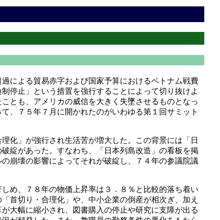
過による貿易赤字および国家予算におけるベトナム戦費
換制停止」という措置を強行することによって切り抜けよ
たことも、アメリカの威信を大きく失墜させるものとなっ
って、７５年７月に開かれたのがいわゆる第１回サミット
理化」が強行され生活苦が増大した。この背景には「日
の破綻があった。すなわち、「日本列島改造」の看板を掲
ルの崩壊の影響によってそれが破綻し、７４年の参議院議
しめ、７８年の物価上昇率は３．８％と比較的落ち着い
の「首切り・合理化」や、中小企業の倒産が相次ぎ、加え
算が大幅に縮小され、図書購入の停止や研究に支障が出る