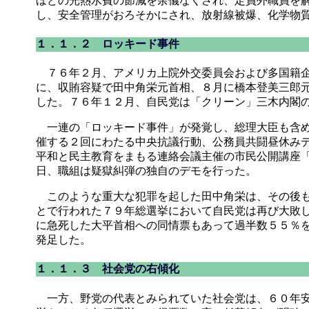
ほどの光熱水費の節減を余儀なくされ、定員外職員を
し、安全管理がおろそかにされ、放射線被爆、化学物
１．１．２ ロッキード事件
７６年２月、アメリカ上院外交委員会および多国籍企
に、収賄容疑で田中角栄元首相、８月に橋本登美三郎
した。７６年１２月、自民党は「クリーン」三木内閣
一連の「ロッキード事件」が発覚し、総理大臣も含め
催する２回にわたる中央抗議行動、公務員共闘昼休み
平和と民主教育をまもる連絡会議主催の市民公開講座
日、職組は疑獄糾弾の独自のデモを行った。
このような重大な犯罪を起した田中角栄は、その後も
とで行われた７９年総選挙において自民党は再び大敗
に急死した大平首相への同情票もあって過半数５５％
発足した。
１．１．３ 社会党の右傾化
一方、野党の代表とみられていた社会党は、６０年安