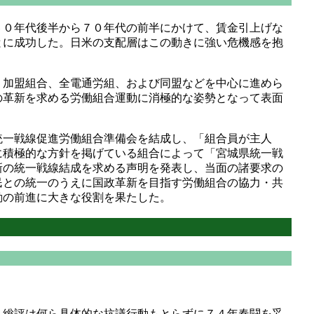
０年代後半から７０年代の前半にかけて、賃金引上げな
とに成功した。日米の支配層はこの動きに強い危機感を抱
加盟組合、全電通労組、および同盟などを中心に進めら
の革新を求める労働組合運動に消極的な姿勢となって表面
一戦線促進労働組合準備会を結成し、「組合員が主人
に積極的な方針を掲げている組合によって「宮城県統一戦
新の統一戦線結成を求める声明を発表し、当面の諸要求の
民との統一のうえに国政革新を目指す労働組合の協力・共
動の前進に大きな役割を果たした。
総評は何ら具体的な抗議行動もとらずに７４年春闘を妥