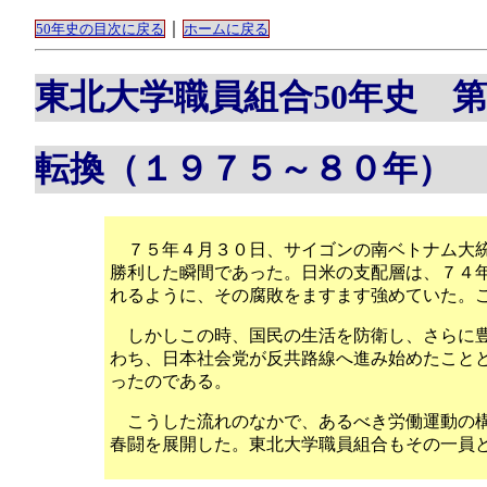
｜
50年史の目次に戻る
ホームに戻る
東北大学職員組合50年史 
転換（１９７５～８０年）
７５年４月３０日、サイゴンの南ベトナム大統
勝利した瞬間であった。日米の支配層は、７４
れるように、その腐敗をますます強めていた。
しかしこの時、国民の生活を防衛し、さらに豊
わち、日本社会党が反共路線へ進み始めたこと
ったのである。
こうした流れのなかで、あるべき労働運動の構
春闘を展開した。東北大学職員組合もその一員