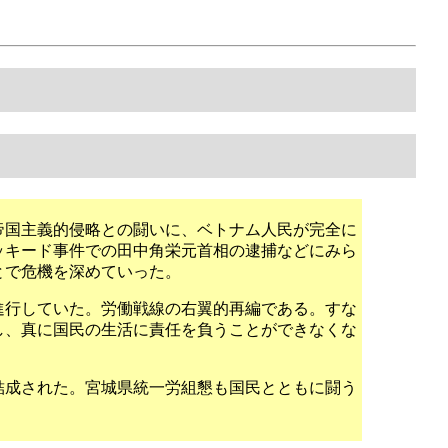
帝国主義的侵略との闘いに、ベトナム人民が完全に
ッキード事件での田中角栄元首相の逮捕などにみら
とで危機を深めていった。
進行していた。労働戦線の右翼的再編である。すな
し、真に国民の生活に責任を負うことができなくな
結成された。宮城県統一労組懇も国民とともに闘う