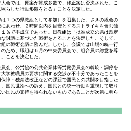
時大会では、原案が賛成多数で、修正案は否決された。こ
に照らした行動形態をとる」ことを決定した。
は１つの県教組として参加）を召集した。さきの総会の
勢にあわせ、２時間以内を目安とするストライキを含む独
．１％で不成立であった。日教組は「批准成立の県は既定
的な討議に基づいた戦術をとることを決定した。そして、
教組の戦術会議に臨んだ。しかし、会議では山場の統一行
このため、職組は５月の中央委員会で、組合員の総意を尊
う」ことを決定した。
員会、公労協の公共企業体等労働委員会の斡旋・調停を
て大学教職員の要求に関する交渉が不十分であったことを
用保障・独禁法改正などの課題で国民との共闘を目指した
し、国民世論への訴え、国民との統一行動を重視して取り
広い国民の支持を得られないものであることが次第に明ら