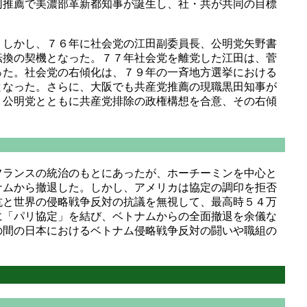
同推薦で美濃部革新都知事が誕生し、社・共が共同の目標
しかし、７６年に社会党の江田副委員長、公明党矢野書
転換の契機となった。７７年社会党を離党した江田は、菅
った。社会党の右傾化は、７９年の一斉地方選挙における
となった。さらに、大阪でも共産党推薦の現職黒田知事が
、公明党とともに共産党排除の政権構想を合意、その右傾
ランスの統治のもとにあったが、ホーチーミンを中心と
ナムから撤退した。しかし、アメリカは協定の調印を拒否
抗と世界の侵略戦争反対の抗議を無視して、最高時５４万
に「パリ協定」を結び、ベトナムからの全面撤退を余儀な
の間の日本におけるベトナム侵略戦争反対の闘いや職組の