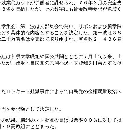
残業代カットが労働者に課せられ、７６年３月の完全失
４３名を集約したが、その数字にも賃金改善要求が色濃く
学集会、第二波は支部集会で闘い、リボンおよび腕章闘
などを具体的な内容とすることを決定した。第一波は３８
の二千万署名は全支部で取り組まれ、署名数２，４３６名
組は各県大学職組や国公共闘とともに７月上旬以来、上
ったが、政府・自民党の民間不況・財源難を口実とする壁
たロッキード疑獄事件によって自民党の金権腐敗政治へ
万円を要求額として決定した。
の結果、職組のスト批准投票は投票率８０％に対して批
組・９高教組にとどまった。