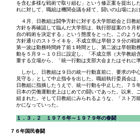
を含む多様な戦術で取り組む」という修正案を提出し
れに対して、職組は機関会議を経て、闘いの山場にお
４月、日教組は闘争方針に対する大学部総会と日教組
方針を再確認して臨んだ大学部は、執行部提案の５月
自の戦術を決定する」という態度をとった。このよう
方針通りのストライキを、不成立県は早朝２９分の戦
第一波は勤務時間終了前１時間とし、第二波は早朝勤
動を５月９～１０日に設定し、「不成立県（大学教組
重する立場から、「統一行動は支部大会またはそれに
しかし、日教組は９日の統一行動直前に、要求の中心
見守る」として中止指令を出した。職組執行委員会は
日教組に指摘したうえで、統一行動を中止した。７５
日本の労働運動史上はじめての闘いであった。以来、
組まれた。そして日教組にみられるような、「スト万
かになっていった。
１．３．２ １９７６年～１９７９年の春闘
７６年国民春闘