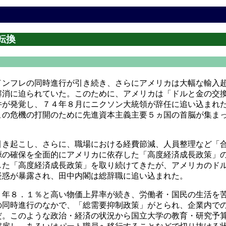
転換
ンフレの同時進行が引き続き、さらにアメリカは大幅な輸入超
解消に迫られていた。このために、アメリカは「ドルと金の交
件が発覚し、７４年８月にニクソン大統領が辞任に追い込まれ
この危機の打開のために先進資本主義主要５ヵ国の首脳が集ま
き起こし、さらに、職場における経費節減、人員整理など「合
源の確保を全面的にアメリカに依存した「高度経済成長政策」
した「高度経済成長政策」を取り続けてきたが、アメリカのド
疑惑が暴露され、田中内閣は総辞職に追い込まれた。
年８．１％と高い物価上昇率が続き、労働者・国民の生活を苦
の同時進行のなかで、「総需要抑制政策」がとられ、企業内で
だ。このような政治・経済の状況から国立大学の教育・研究予