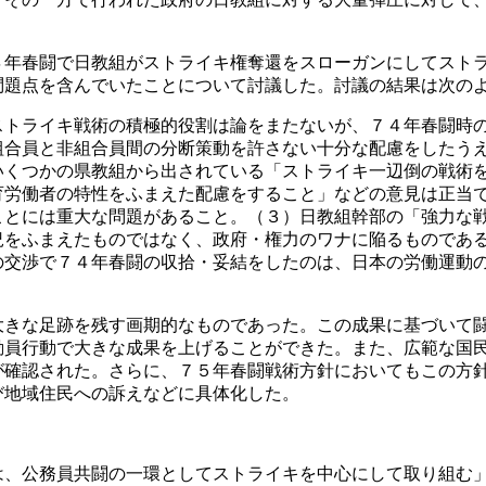
年春闘で日教組がストライキ権奪還をスローガンにしてストラ
問題点を含んでいたことについて討議した。討議の結果は次の
トライキ戦術の積極的役割は論をまたないが、７４年春闘時の
組合員と非組合員間の分断策動を許さない十分な配慮をしたう
いくつかの県教組から出されている「ストライキ一辺倒の戦術
育労働者の特性をふまえた配慮をすること」などの意見は正当
ことには重大な問題があること。（３）日教組幹部の「強力な
況をふまえたものではなく、政府・権力のワナに陥るものであ
の交渉で７４年春闘の収拾・妥結をしたのは、日本の労働運動
きな足跡を残す画期的なものであった。この成果に基づいて闘
動員行動で大きな成果を上げることができた。また、広範な国
が確認された。さらに、７５年春闘戦術方針においてもこの方
び地域住民への訴えなどに具体化した。
、公務員共闘の一環としてストライキを中心にして取り組む」