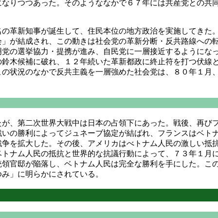
になりつつあった。そのようななかで６７年には共産党との共
の革新知事が誕生して、住民本位の地方政治を実施してきた。
会」が結成され、この動きは社会党の革新分断・反共路線への
明党の選挙協力・提携が進み、自民党に一層接近するようにな
の鈴木候補に破れ、１２年続いた革新都政に終止符を打つ伏線
この状況のなかで反共主義を一層強めた社会党は、８０年１月
が、第二次世界大戦中は日本の占領下にあった。戦後、再びフ
戦いの勝利によってジュネーブ協定が結ばれ、フランスはベト
戦争を拡大した。その後、アメリカはべトナム人民の激しい抵
ベトナム人民の抵抗と世界的な抗議行動によって、７３年１月
統領官邸が陥落し、ベトナム人民は完全な勝利を手にした。こ
ゆみ」に明らかにされている。