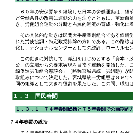
６０年の安保闘争を経験した日本の労働運動は、経済
ど労働条件の改善に運動の力を注ぐとともに、革新自
き、労働組合運動の分断と右翼的潮流の育成・強化に
その具体的な動きは民間大手産業別組合である鉄鋼労
れた労使協調・特定政党排除の方針である。この路線
化し、ナショナルセンターとしての総評、ローカルセ
この動きに対抗して、職組をはじめとする「資本・政
公」の立場からの要求実現を目指す運動を開始した。
線促進労働組合懇談会」（略称宮城県統一労組懇）が
取組みについて決定した。宮城県統一労組懇は８９年
同の組織として大きな役割を果たした。この間、職組
１．３ 国民春闘
１．３．１ ７４年春闘総括と７５年春闘での画期的
７４年春闘の総括
７４年春闘では史上最高の賃金引上げを獲得したが、