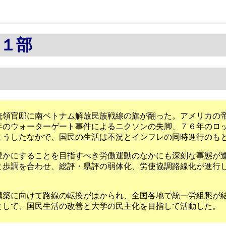
第１部
領官邸に南ベトナム解放民族戦線の旗が翻った。アメリカの
年のウォーターゲート事件によるニクソンの失脚、７６年のロ
こうしたなかで、国民の生活は不況とインフレの同時進行のも
かにすることを目指すべき労働運動のなかにも深刻な事態が
と歩調を合わせ、総評・県評の弱体化、労使協調路線化が進行
築に向けて路線の転換がはかられ、全国各地で統一労組懇が
として、国民生活の改善と大学の民主化を目指して活動した。