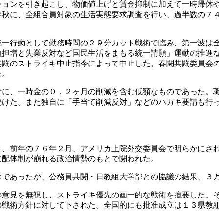
ョンを引き起こし、物価値上げと賃金抑制に加えて一時帰休や
年秋に、全組合員対象の生活実態要求調査を行い、過半数の７
一行動として勤務時間の２９分カット戦術で臨み、第一波は全
負担増と失業反対など国民生活をまもる統一請願」運動の推進
共闘のストライキ中止指令によって中止した。春闘共闘委員会
た。
に、一時金の０．２ヶ月の削減を含む低額なものであった。職
続けた。また独自に「手当て削減反対」などのハガキ要請も行
、前年の７６年２月、アメリカ上院外交委員会で明らかにされ
支配体制が崩れる政治情勢のもとで闘われた。
であったが、公務員共闘・日教組大学部との協議の結果、３
意見を無視し、ストライキ優先の画一的な戦術を強要した。そ
の戦術方針に対して下された。全国的にも批准成立は１３県教