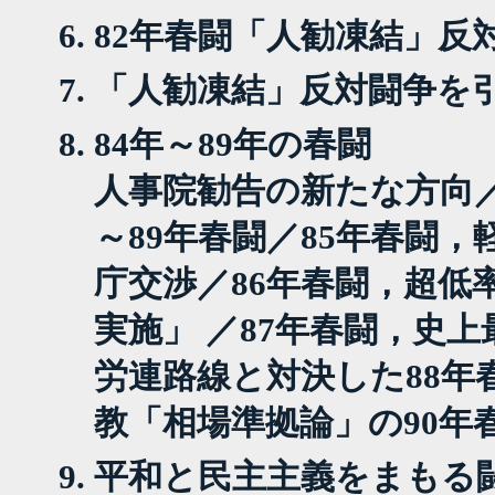
82年春闘「人勧凍結」反
「人勧凍結」反対闘争を引
84年～89年の春闘
人事院勧告の新たな方向／
～89年春闘／85年春闘
庁交渉／86年春闘，超低
実施」 ／87年春闘，史上
労連路線と対決した88年
教「相場準拠論」の90年
平和と民主主義をまもる