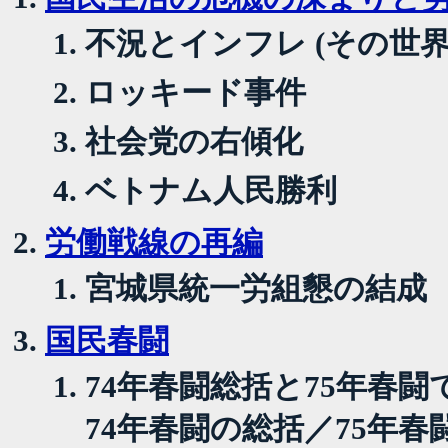
不況とインフレ (その世界
ロッキード事件
社会党の右傾化
ベトナム人民勝利
労働戦線の再編
宮城県統一労組懇の結成
国民春闘
74年春闘総括と75年春
74年春闘の総括／75年春