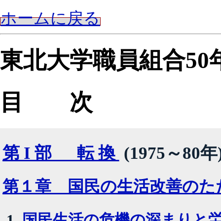
ホームに戻る
東北大学職員組合50
目 次
第I部 転換
(1975～80年
第１章 国民の生活改善のた
国民生活の危機の深まりと