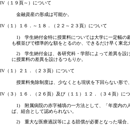
IV（１９頁～）について
金融資産の形成は可能か。
IV（１）１６．～１８．（２２～２３頁）について
1) 学生納付金特に授業料については大学に一定幅の
も横並びで標準的な額をとるのか、できるだけ早く東北
2) 学生納付金は、各研究科・学部によって差異を設
に授業料の差異を設けるつもりか。
IV（１）２１．（２３頁）について
授業料免除制度は、少なくとも現状を下回らない形で
IV（３）１６．（２６頁）及び（１１）１２．（３４頁）に
1) 附属病院の赤字補填の一方法として、「年度内の
ば、組合として認められない。
2) 重大な医療過誤等による賠償が必要となった場合