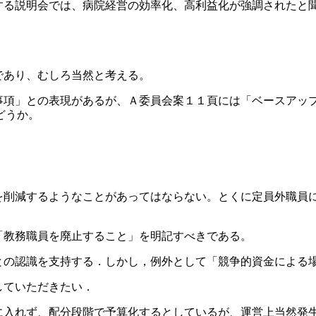
する説明会では、病院経営の効率化、高利益化が強調されたと
であり、むしろ当然と考える。
事項」との表現があるが、Ａ委員会案１１頁には「ベースアッ
どうか。
を削減するようなことがあってはならない。とくに定員外職員
「教務職員を廃止すること」を明記すべきである。
との認識を支持する．しかし，例外として「競争的資金による
していただきたい．
に入れず、配分段階で予算化するとしているが、運営上当然発