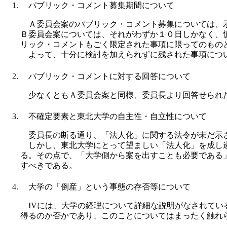
パブリック・コメント募集期間について
Ａ委員会案のパブリック・コメント募集については、示
Ｂ委員会案については、それがわずか１０日しかなく、
リック・コメントもごく限定された事項に限ってのもの
よって、十分に検討を加えられずに残された事項につい
パブリック・コメントに対する回答について
少なくともＡ委員会案と同様、委員長より回答せられ
不確定要素と東北大学の自主性・自立性について
委員長の断る通り、「法人化」に関する法令が未だ示さ
しかし、東北大学にとって望ましい「法人化」を成し遂
る。その点で、「大学側から案を出すことも必要である
すべきである。
大学の「倒産」という事態の存否等について
IVには、大学の経理について詳細な説明がなされてい
得るのか否かであり、このことについてはまったく触れ