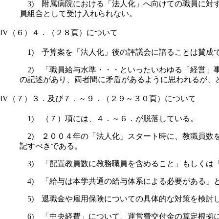
3) 附属病院における「法人化」へ向けての職員に対
員組合として受け入れられない。
IV（６）４．（２８頁）について
1) 予算案を「法人化」後の評議会に諮ることは賛成
2) 「職員給与水準・・・といったいわゆる「経営」
の記述があり、両者間に矛盾があるように思われるが、
IV（７）３．及び７．～９．（２９～３０頁）について
1) （７）項には、４．～６．が脱落している。
2) ２００４年の「法人化」スタート時に、教職員数
記すべきである。
3) 「配置教員数に教務職員を含めること」もしくは
4) 「給与は本学共通の給与体系による必要がある」
5) 退職金や雇用保険についての具体的な対策を検討
6) 「中央経費」について、運営費交付金の算定根拠