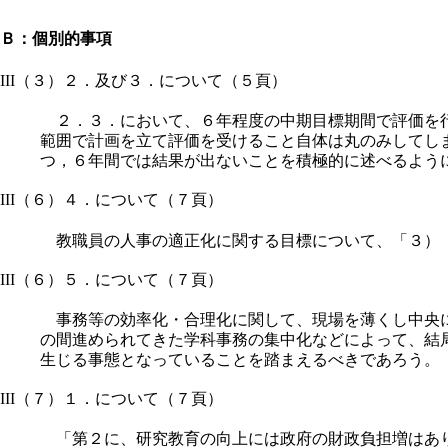
Ｂ：個別的事項
III（３）２．及び３．について（５頁）
２．３．において、６年程度の中期目標期間で評価を行
範囲で計画を立て評価を受けること自体は丸のみしてし
つ，６年間では結果が出ないことを積極的に述べるよう
III（６）４．について（７頁）
教職員の人事の適正化に関する目標について、「３）（
III（６）５．について（７頁）
事務等の効率化・合理化に関して、現場を薄くし中央に
の間進められてきた学科事務の集中化などによって、結
生じる事態となっていることを踏まえるべきであろう。
III（７）１．について（７頁）
「第２に、研究教育の向上には政府の財政負担増はあり