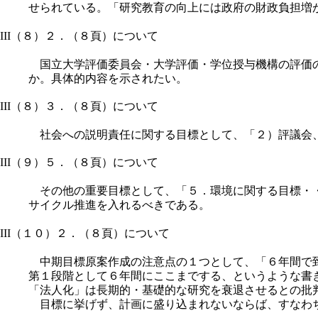
せられている。「研究教育の向上には政府の財政負担増
III（８）２．（８頁）について
国立大学評価委員会・大学評価・学位授与機構の評価の
か。具体的内容を示されたい。
III（８）３．（８頁）について
社会への説明責任に関する目標として、「２）評議会、
III（９）５．（８頁）について
その他の重要目標として、「５．環境に関する目標・・
サイクル推進を入れるべきである。
III（１０）２．（８頁）について
中期目標原案作成の注意点の１つとして、「６年間で到
第１段階として６年間にここまでする、というような書
「法人化」は長期的・基礎的な研究を衰退させるとの批
目標に挙げず、計画に盛り込まれないならば、すなわち