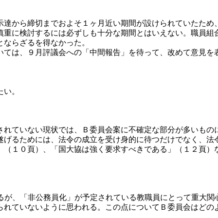
達から締切までおよそ１ヶ月近い期間が設けられていたため
慎重に検討するには必ずしも十分な期間とはいえない。職員組
とならざるを得なかった。
ては、９月評議会への「中間報告」を待って、改めて意見を
たい。
れていない現状では、Ｂ委員会案に不確定な部分が多いもの
げるためには、法令の成立を受け身的に待つだけでなく、法
」（１０頁）、「国大協は強く要求すべきである」（１２頁）
るが、「非公務員化」が予定されている教職員にとって重大関
られていないように思われる。この点についてＢ委員会はどの