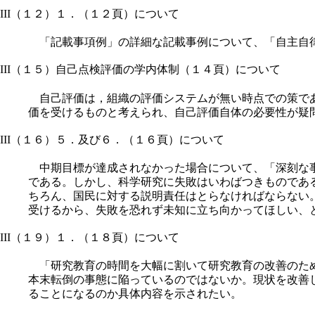
III（１２）１．（１２頁）について
「記載事項例」の詳細な記載事例について、「自主自
III（１５）自己点検評価の学内体制（１４頁）について
自己評価は，組織の評価システムが無い時点での策であ
価を受けるものと考えられ、自己評価自体の必要性が疑
III（１６）５．及び６．（１６頁）について
中期目標が達成されなかった場合について、「深刻な事
である。しかし、科学研究に失敗はいわばつきものであ
ちろん、国民に対する説明責任はとらなければならない
受けるから、失敗を恐れず未知に立ち向かってほしい、
III（１９）１．（１８頁）について
「研究教育の時間を大幅に割いて研究教育の改善のため
本末転倒の事態に陥っているのではないか。現状を改善
ることになるのか具体内容を示されたい。