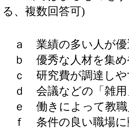
る、複数回答可)
ａ 業績の多い人が優
ｂ 優秀な人材を集め
ｃ 研究費が調達しや
ｄ 会議などの「雑用
ｅ 働きによって教職
ｆ 条件の良い職場に