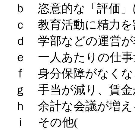
ｂ 恣意的な「評価」
ｃ 教育活動に精力を
ｄ 学部などの運営が
ｅ 一人あたりの仕事
ｆ 身分保障がなくな
ｇ 手当が減り、賃金
ｈ 余計な会議が増え
ｉ そ