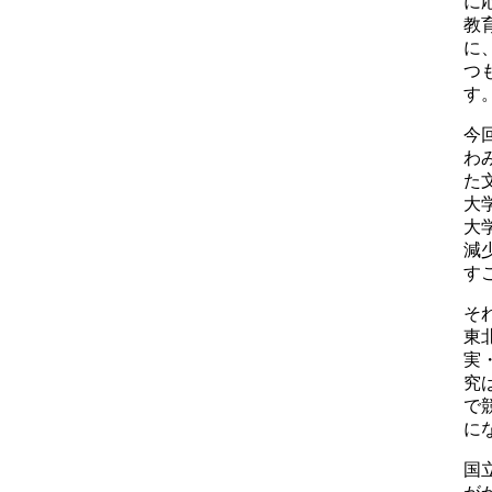
に
教
に
つ
す
今
わ
た
大
大
減
す
そ
東
実
究
で
に
国