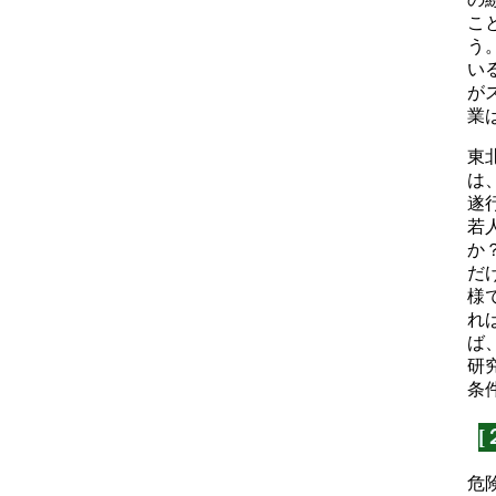
こ
う
い
が
業
東
は
遂
若
か
だ
様
れ
ば
研
条
危