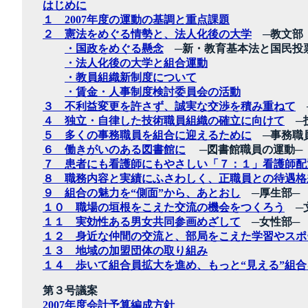
はじめに
１ 2007年度の運動の基調と重点課題
２ 憲法をめぐる情勢と、法人化後の大学
─教文部，
・国政をめぐる懸念
─新・教育基本法と国民投
・法人化後の大学と組合運動
・教員組織新制度について
・賃金・人事制度検討委員会の活動
３ 不利益変更を許さず、誠実な交渉を積み重ねて
─
４ 独立・自律した技術職員組織の確立に向けて
─技
５ 多くの事務職員を組合に迎えるために
─事務職
６ 働きがいのある図書館に
─図書館職員の運動─
７ 患者にも看護師にもやさしい「７：１」看護師配
８ 職務内容と実績にふさわしく、正職員との待遇格
９ 組合の魅力を“側面”から、あとおし
─厚生部─
１０ 職場の垣根をこえた交流の機会をつくろう
─
１１ 実効性ある男女共同参画めざして
─女性部─
１２ 身近な仲間の交流と、部局をこえた学習やスポ
１３ 地域の加盟団体の取り組み
１４ 歩いて組合員拡大を進め、もっと“見える”組
第３号議案
2007年度会計予算編成方針