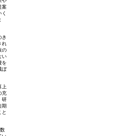
果や
提案
いく
ま
のき
され
数の
ない
費を
滅ぼ
算上
の充
、研
短期
こと
係数