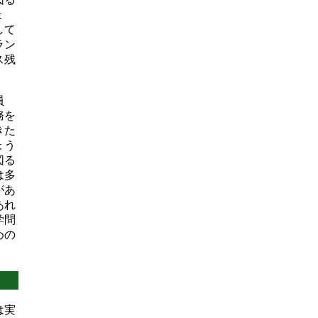
ょ
して
ラン
ス残
員
務を
きた
ょう
図る
は多
があ
あれ
学問
めの
は実