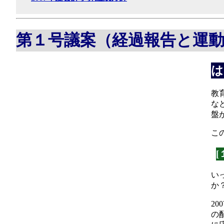
第１号議案（経過報告と運
は
教
な
盤
こ
い
か
2
の