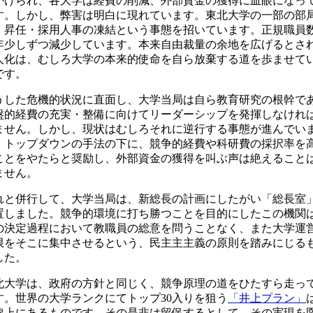
かけられ、各大学は経費の削減、外部資金の獲得に血眼になっ
す。しかし、弊害は明白に現れています。東北大学の一部の部
、昇任・採用人事の凍結という事態を招いています。正規職員
年少しずつ減少しています。本来自由裁量の余地を広げるとさ
人化は、むしろ大学の本来的使命を自ら放棄する道を歩ませて
です。
うした危機的状況に直面し、大学当局は自ら教育研究の根幹で
盤的経費の充実・整備に向けてリーダーシップを発揮しなけれ
ません。しかし、現状はむしろそれに逆行する事態が進んでい
。トップダウンの手法の下に、競争的経費や科研費の採択率を
ことをやたらと奨励し、外部資金の獲得を叫ぶ声は絶えること
ません。
れと併行して、大学当局は、新総長の計画にしたがい「総長室
置しました。競争的環境に打ち勝つことを目的にしたこの機関
の決定過程において教職員の総意を問うことなく、また大学運
限をそこに集中させるという、民主主主義の原則を踏みにじる
した。
北大学は、政府の方針と同じく、競争原理の道をひたすら走っ
す。世界の大学ランクにてトップ30入りを狙う
「井上プラン」
線上にあるものです。その是非は留保するとして、その実現を