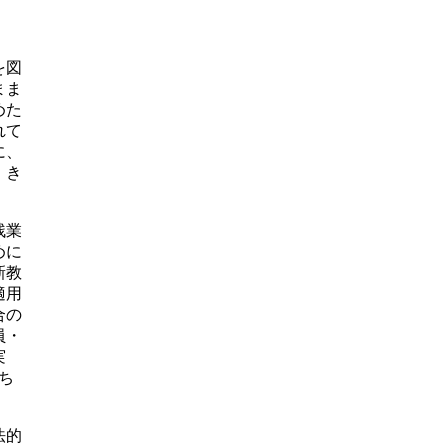
、
を図
まま
めた
れて
に、
、き
残業
めに
新教
適用
合の
員・
実
ち
法的