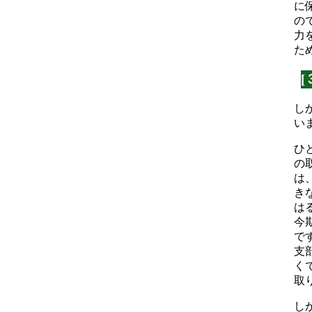
に
の
力
た
し
い
ひ
の
は
き
は
今
で
支
く
取
し