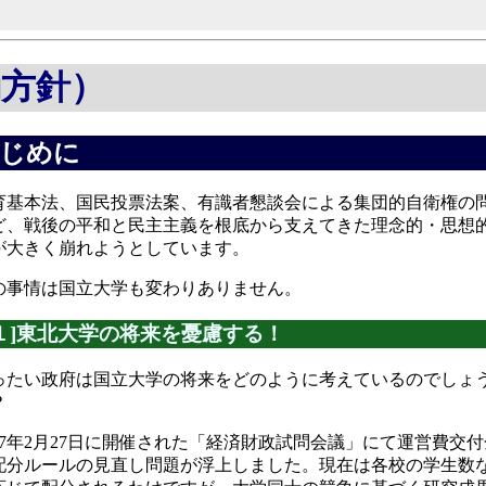
動方針）
じめに
育基本法、国民投票法案、有識者懇談会による集団的自衛権の
ど、戦後の平和と民主主義を根底から支えてきた理念的・思想
が大きく崩れようとしています。
の事情は国立大学も変わりありません。
[１]東北大学の将来を憂慮する！
ったい政府は国立大学の将来をどのように考えているのでしょ
？
007年2月27日に開催された「経済財政試問会議」にて運営費交付
配分ルールの見直し問題が浮上しました。現在は各校の学生数