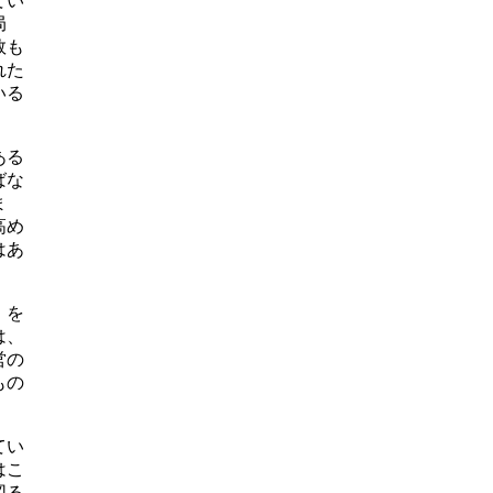
てい
局
数も
れた
いる
ある
ばな
ま
高め
はあ
」を
は、
営の
もの
てい
はこ
図る