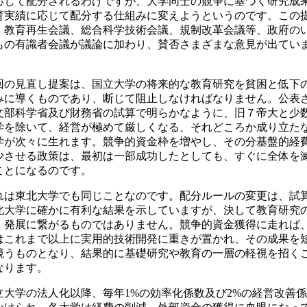
応じて配分されるわけですが、大学同士の競争に基づく研究成
育実績に応じて配分する仕組みに変えようというのです。この
、教育再生会議、総合科学技術会議、規制改革会議等、政府の
もの有識者会議が議論に加わり、賛否さまざまな意見が出てい
。
回の見直し提案は、国立大学の将来的な教育研究を貧困と低下
みに導くものであり、断じて阻止しなければなりません。公表
文部科学省及び財務省の試算で明らかなように、旧７帝大と少
学を除いて、経営が極めて厳しくなる、それどころか成り立た
学が次々に生れます。競争的資金枠を増やし、その分基盤的経
少させる政策は、最初は一部成功したとしても、すぐに全体を
ことになるのです。
れは東北大学でも同じことなのです。配分ルールの変更は、試
北大学に確かに有利な結果を示していますが、決して教育研究
・発展に繋がるものではありません。競争的資金獲得に走れば
はこれまで以上に実用的技術開発に重きが置かれ、その成果を
競うものとなり、結果的に基礎研究や教育の一層の軽視を招く
なります。
立大学の法人化以降、毎年1%の効率化係数及び2%の経営改善