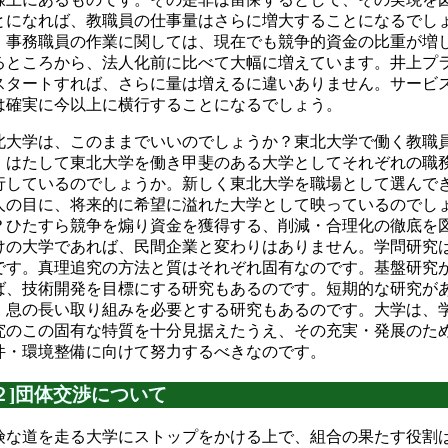
とになれば、教職員の仕事量はさらに増大することになるでし
。事務職員の作業に関しては、現在でも競争的資金の比重が増
るところから、法人化前に比べて大幅に増えています。井上プ
スタートすれば、さらに量は増えるに違いありません。サービ
は確実に今以上に横行することになるでしょう。
北大学は、このままでいいのでしょうか？東北大学で働く教職
、はたして東北大学を働き甲斐のある大学としてそれぞれの職
行しているのでしょうか。新しく東北大学を職場として選んで
人の目に、将来的に希望に溢れた大学として映っているのでし
？ひたすら競争を煽り資金を獲得する、削減・合理化の徹底を
けの大学であれば、民間企業と変わりはありません。学問研究
です。真理追究の方法と質はそれぞれ固有なのです。基盤研究
ば、技術開発を目標にする研究もあるのです。短期的な研究が
、息の長い取り組みを必要とする研究もあるのです。大学は、
究のこの固有な特質を十分見据えたうえ、その充実・発展のた
件・環境整備に向けて努力するべきなのです。
[２]団体交渉について
険な道を走る大学にストップをかける上で、組合の果たす役割