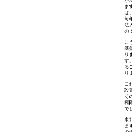
が
ま
は
毎
法
の
こ
基
り
す
る
り
こ
設
そ
権
で
東
ま
の