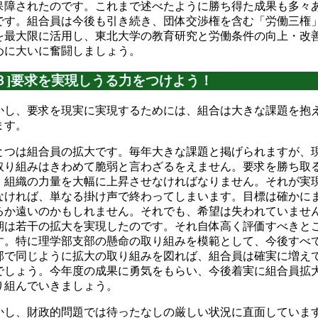
保障されたのです。これまで述べたように勝ち得た成果も多々
です。組合員は今後も引き続き、団体交渉権を含む「労働三権
を最大限に活用し、東北大学の教育研究と労働条件の向上・改
めに大いに奮闘しましょう。
[３]要求を実現しうる力をつけよう！
かし、要求を現実に実現するためには、組合は大きな課題を抱
ます。
とつは組合員の拡大です。毎年大きな課題と掲げられますが、
取り組みはきわめて脆弱と言わざるをえません。要求を勝ち取
、組織の力量を大幅に上昇させなければなりません。それが実
なければ、単なる掛け声で終わってしまいます。目標は確かに
るか遠いのかもしれません。それでも、希望は失われていませ
期は若干の拡大を実現したのです。それ自体高く評価すべきと
す。特に理学部支部の懸命の取り組みを模範として、今後すべ
部で同じように拡大の取り組みを図れば、組合員は確実に増え
でしょう。今年度の成果に勇気をもらい、今後着実に組合員拡
り組んでいきましょう。
かし、財政的問題では待ったなしの厳しい状況に直面していま