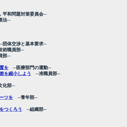
平和問題対策委員会─
票法─
団体交渉と基本要求─
術職員部─
員部─
置を
─医療部門の運動─
差を縮小しよう
─准職員部─
文化部─
ーツを
─青年部─
合をつくろう
─組織部─