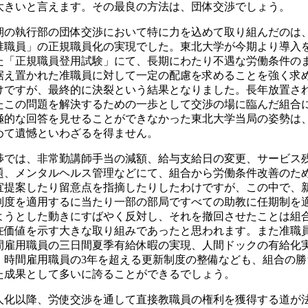
大きいと言えます。その最良の方法は、団体交渉でしょう。
期の執行部の団体交渉において特に力を込めて取り組んだのは
准職員」の正規職員化の実現でした。東北大学が今期より導入
た「正規職員登用試験」にて、長期にわたり不遇な労働条件の
据え置かれた准職員に対して一定の配慮を求めることを強く求
けですが、最終的に決裂という結果となりました。長年放置さ
たこの問題を解決するための一歩として交渉の場に臨んだ組合
極的な回答を見せることができなかった東北大学当局の姿勢は
めて遺憾といわざるを得ません。
渉では、非常勤講師手当の減額、給与支給日の変更、サービス
題、メンタルヘルス管理などにて、組合から労働条件改善のた
宜提案したり留意点を指摘したりしたわけですが、この中で、
制度を適用するに当たり一部の部局ですべての助教に任期制を
ようとした動きにすばやく反対し、それを撤回させたことは組
在価値を示す大きな取り組みであったと思われます。また准職
間雇用職員の三日間夏季有給休暇の実現、人間ドックの有給化
、時間雇用職員の3年を超える更新制度の整備なども、組合の勝
た成果として多いに誇ることができるでしょう。
人化以降、労使交渉を通して直接教職員の権利を獲得する道が