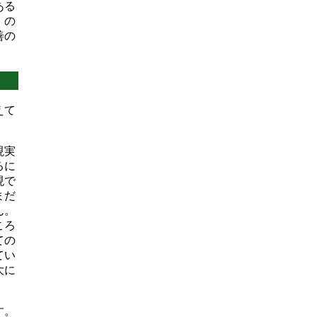
ある
」の
善の
えて
現実
るに
現で
まだ
ん。
ころ
ての
てい
大に
す。