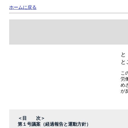
ホームに戻る
と
と
こ
労
め
が
＜目 次＞
第１号議案（経過報告と運動方針）