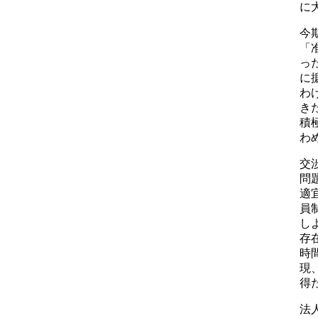
に
今
「
っ
に
わ
き
積
わ
交
問
適
員
し
存
時
現
得
法